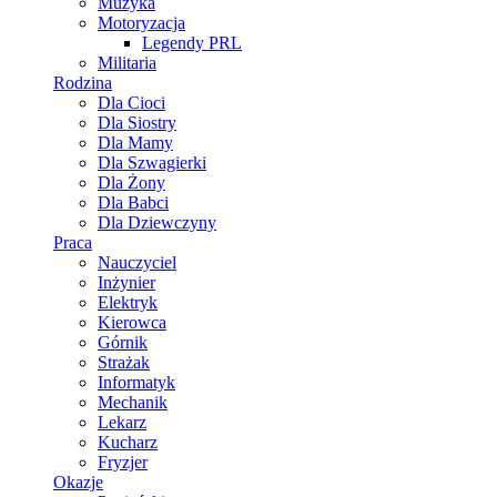
Muzyka
Motoryzacja
Legendy PRL
Militaria
Rodzina
Dla Cioci
Dla Siostry
Dla Mamy
Dla Szwagierki
Dla Żony
Dla Babci
Dla Dziewczyny
Praca
Nauczyciel
Inżynier
Elektryk
Kierowca
Górnik
Strażak
Informatyk
Mechanik
Lekarz
Kucharz
Fryzjer
Okazje