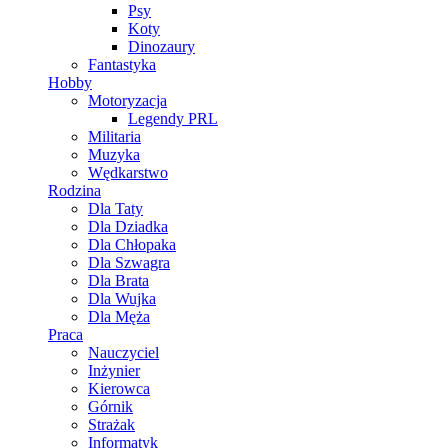
Psy
Koty
Dinozaury
Fantastyka
Hobby
Motoryzacja
Legendy PRL
Militaria
Muzyka
Wędkarstwo
Rodzina
Dla Taty
Dla Dziadka
Dla Chłopaka
Dla Szwagra
Dla Brata
Dla Wujka
Dla Męża
Praca
Nauczyciel
Inżynier
Kierowca
Górnik
Strażak
Informatyk