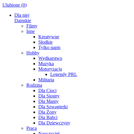
Ulubione (
0
)
Dla niej
Damskie
Filmy
Inne
Kreatywne
Słodkie
Tylko napis
Hobby
Wędkarstwo
Muzyka
Motoryzacja
Legendy PRL
Militaria
Rodzina
Dla Cioci
Dla Siostry
Dla Mamy
Dla Szwagierki
Dla Żony
Dla Babci
Dla Dziewczyny
Praca
Nauczyciel