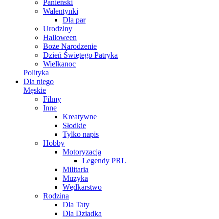
Panieński
Walentynki
Dla par
Urodziny
Halloween
Boże Narodzenie
Dzień Świętego Patryka
Wielkanoc
Polityka
Dla niego
Męskie
Filmy
Inne
Kreatywne
Słodkie
Tylko napis
Hobby
Motoryzacja
Legendy PRL
Militaria
Muzyka
Wędkarstwo
Rodzina
Dla Taty
Dla Dziadka