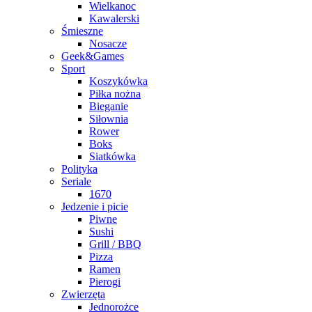
Wielkanoc
Kawalerski
Śmieszne
Nosacze
Geek&Games
Sport
Koszykówka
Piłka nożna
Bieganie
Siłownia
Rower
Boks
Siatkówka
Polityka
Seriale
1670
Jedzenie i picie
Piwne
Sushi
Grill / BBQ
Pizza
Ramen
Pierogi
Zwierzęta
Jednorożce