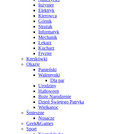
Inżynier
Elektryk
Kierowca
Górnik
Strażak
Informatyk
Mechanik
Lekarz
Kucharz
Fryzjer
Kreskówki
Okazje
Panieński
Walentynki
Dla par
Urodziny
Halloween
Boże Narodzenie
Dzień Świętego Patryka
Wielkanoc
Śmieszne
Nosacze
Geek&Games
Sport