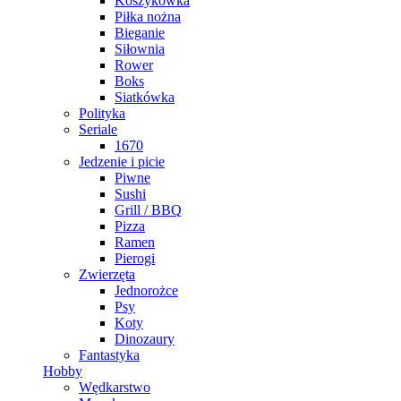
Koszykówka
Piłka nożna
Bieganie
Siłownia
Rower
Boks
Siatkówka
Polityka
Seriale
1670
Jedzenie i picie
Piwne
Sushi
Grill / BBQ
Pizza
Ramen
Pierogi
Zwierzęta
Jednorożce
Psy
Koty
Dinozaury
Fantastyka
Hobby
Wędkarstwo