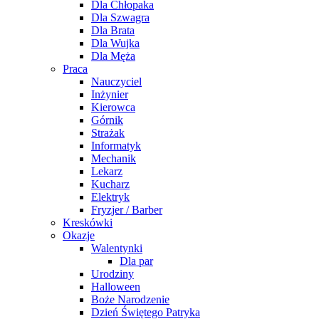
Dla Chłopaka
Dla Szwagra
Dla Brata
Dla Wujka
Dla Męża
Praca
Nauczyciel
Inżynier
Kierowca
Górnik
Strażak
Informatyk
Mechanik
Lekarz
Kucharz
Elektryk
Fryzjer / Barber
Kreskówki
Okazje
Walentynki
Dla par
Urodziny
Halloween
Boże Narodzenie
Dzień Świętego Patryka