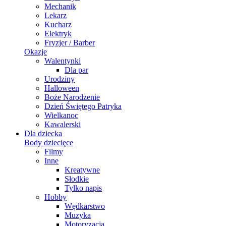
Mechanik
Lekarz
Kucharz
Elektryk
Fryzjer / Barber
Okazje
Walentynki
Dla par
Urodziny
Halloween
Boże Narodzenie
Dzień Świętego Patryka
Wielkanoc
Kawalerski
Dla dziecka
Body dziecięce
Filmy
Inne
Kreatywne
Słodkie
Tylko napis
Hobby
Wędkarstwo
Muzyka
Motoryzacja