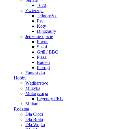
Seriale
1670
Zwierzęta
Jednorożce
Psy
Koty
Dinozaury
Jedzenie i picie
Piwne
Sushi
Grill / BBQ
Pizza
Ramen
Pierogi
Fantastyka
Hobby
Wędkarstwo
Muzyka
Motoryzacja
Legendy PRL
Militaria
Rodzina
Dla Cioci
Dla Brata
Dla Wujka