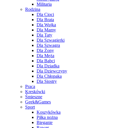
Militaria
Rodzina
Dla Cioci
Dla Brata
Dla Wujka
Dla Mamy
Dla Taty
Dla Szwagierki
Dla Szwagra
Dla Żony
Dla Męża
Dla Babci
Dla Dziadka
Dla Dziewczyny
Dla Chłopaka
Dla Siostry
Praca
Kreskówki
Śmieszne
Geek&Games
Sport
Koszykówka
Piłka nożna
Bieganie
Rower