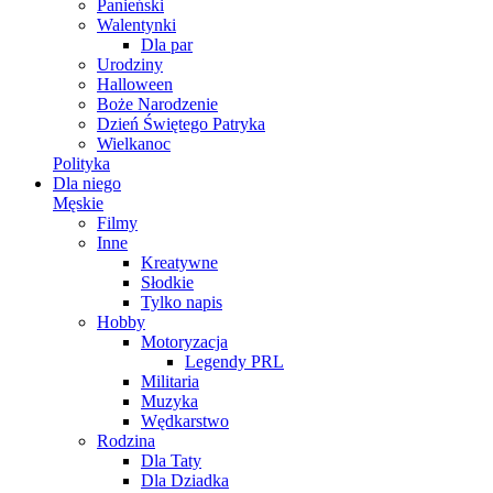
Panieński
Walentynki
Dla par
Urodziny
Halloween
Boże Narodzenie
Dzień Świętego Patryka
Wielkanoc
Polityka
Dla niego
Męskie
Filmy
Inne
Kreatywne
Słodkie
Tylko napis
Hobby
Motoryzacja
Legendy PRL
Militaria
Muzyka
Wędkarstwo
Rodzina
Dla Taty
Dla Dziadka