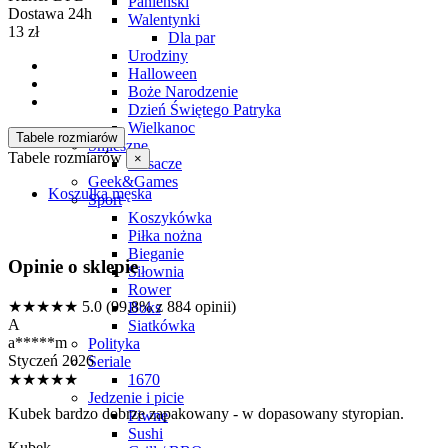
Panieński
Dostawa 24h
Walentynki
13 zł
Dla par
Urodziny
Halloween
Boże Narodzenie
Dzień Świętego Patryka
Wielkanoc
Tabele rozmiarów
Śmieszne
Tabele rozmiarów
×
Nosacze
Geek&Games
Koszulka męska
Sport
Koszykówka
Piłka nożna
Bieganie
Opinie o sklepie
Siłownia
Rower
★★★★★
5.0
(99,8% z 884 opinii)
Boks
A
Siatkówka
a*****m
Polityka
Styczeń 2026
Seriale
★★★★★
1670
Jedzenie i picie
Kubek bardzo dobrze zapakowany - w dopasowany styropian.
Piwne
Sushi
Kubek