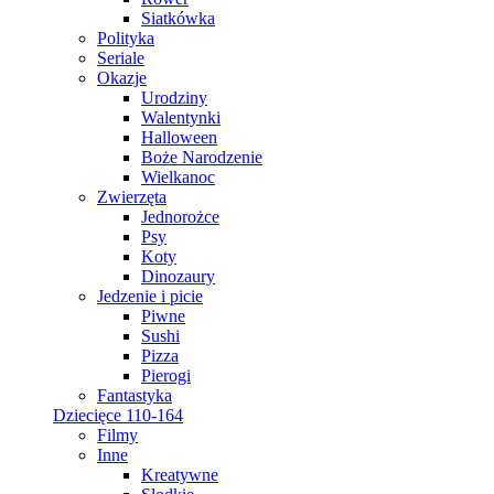
Siatkówka
Polityka
Seriale
Okazje
Urodziny
Walentynki
Halloween
Boże Narodzenie
Wielkanoc
Zwierzęta
Jednorożce
Psy
Koty
Dinozaury
Jedzenie i picie
Piwne
Sushi
Pizza
Pierogi
Fantastyka
Dziecięce 110-164
Filmy
Inne
Kreatywne