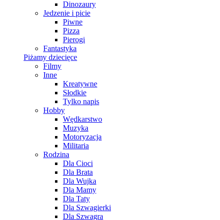
Dinozaury
Jedzenie i picie
Piwne
Pizza
Pierogi
Fantastyka
Piżamy dziecięce
Filmy
Inne
Kreatywne
Słodkie
Tylko napis
Hobby
Wędkarstwo
Muzyka
Motoryzacja
Militaria
Rodzina
Dla Cioci
Dla Brata
Dla Wujka
Dla Mamy
Dla Taty
Dla Szwagierki
Dla Szwagra