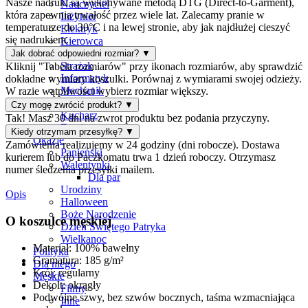
Nasze nadruki są wykonywane metodą DTG (Direct-to-Garment),
Nauczyciel
która zapewnia trwałość przez wiele lat. Zalecamy pranie w
Inżynier
temperaturze do 30°C i na lewej stronie, aby jak najdłużej cieszyć
Elektryk
się nadrukiem.
Kierowca
Górnik
Jak dobrać odpowiedni rozmiar?
▼
Strażak
Kliknij "Tabela rozmiarów" przy ikonach rozmiarów, aby sprawdzić
Informatyk
dokładne wymiary koszulki. Porównaj z wymiarami swojej odzieży.
Mechanik
W razie wątpliwości wybierz rozmiar większy.
Lekarz
Czy mogę zwrócić produkt?
▼
Kucharz
Tak! Masz 30 dni na zwrot produktu bez podania przyczyny.
Fryzjer
Kiedy otrzymam przesyłkę?
▼
Okazje
Zamówienia realizujemy w 24 godziny (dni robocze). Dostawa
Panieński
kurierem lub do Paczkomatu trwa 1 dzień roboczy. Otrzymasz
Walentynki
numer śledzenia przesyłki mailem.
Dla par
Urodziny
Opis
Halloween
Boże Narodzenie
O koszulce męskiej
Dzień Świętego Patryka
Wielkanoc
Materiał: 100% bawełny
Polityka
Gramatura: 185 g/m²
Dla niego
Krój: regularny
Męskie
Dekolt: okrągły
Filmy
Podwójne szwy, bez szwów bocznych, taśma wzmacniająca
Inne