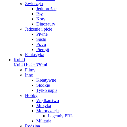
Zwierzęta
Jednorożce
Psy
Koty
Dinozaury
Jedzenie i picie
Piwne
Sushi
Pizza
Pierogi
Fantastyka
Kubki
Kubki białe 330ml
Filmy
Inne
Kreatywne
Słodkie
Tylko napis
Hobby
Wędkarstwo
Muzyka
Motoryzacja
Legendy PRL
Militaria
Rodzina