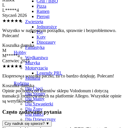
Grill / BBQ
L
Pizza
L*****4
Ramen
Styczeń 2026
Pierogi
★★★★★
Zwierzęta
Jednorożce
Wszystko w najlepszym porządku, sprawnie i bezproblemowo.
Psy
Polecam!
Koty
Dinozaury
Koszulka damska
Fantastyka
M
Hobby
M*****a
Wędkarstwo
Czerwiec 2025
Muzyka
★★★★★
Motoryzacja
Legendy PRL
Ekspresowa wysyłka paczki, za co bardzo dziękuję. Polecam!
Militaria
Rodzina
Koszulka damska
Dla Cioci
Opinie pochodzą od klientów sklepu Volodonum i dotyczą
Dla Siostry
transakcji zrealizowanych na platformie Allegro. Wszystkie opinie
Dla Mamy
są weryfikowane.
Dla Szwagierki
Dla Żony
Często zadawane pytania
Dla Babci
Dla Dziewczyny
Czy nadruk się spierze?
▼
Praca