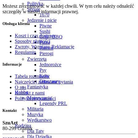
Polityka
Możesz zrezygnować w każdej chwili. W tym celu należy odnaleźć
Seriale
szczegóły w naszej informacji prawnej.
1670
Jedzenie i picie
Obsługa klienta
Piwne
Sushi
Koszt i czas dostawy
Grill / BBQ
Sposoby płatności
Pizza
Zwroty, Wymiany Reklamacje
Ramen
Regulamin
Pierogi
Zwierzęta
Jednorożce
Informacje
Psy
Koty
Tabela rozmiarów
Dinozaury
Najczęściej zadawane pytania
Fantastyka
O nas
Hobby
Kontakt z nami
Motoryzacja
Polityka prywatności
Legendy PRL
Militaria
Kontakt
Muzyka
Wędkarstwo
SzuArt
Rodzina
80-299 Gdańsk
Dla Taty
Dla Dziadka