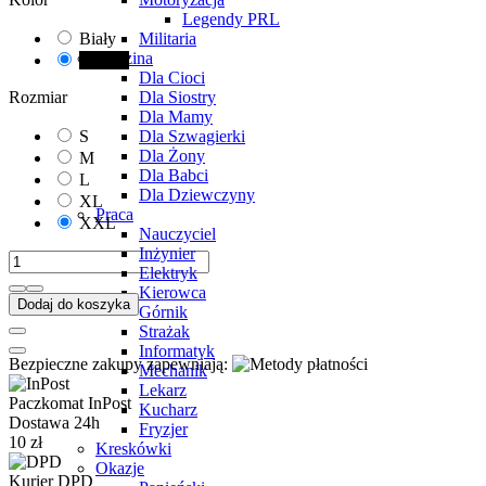
Legendy PRL
Militaria
Biały
Rodzina
Czarny
Dla Cioci
Dla Siostry
Rozmiar
Dla Mamy
Dla Szwagierki
S
Dla Żony
M
Dla Babci
L
Dla Dziewczyny
XL
Praca
XXL
Nauczyciel
Inżynier
Elektryk
Kierowca
Dodaj do koszyka
Górnik
Strażak
Informatyk
Bezpieczne zakupy zapewniają:
Mechanik
Lekarz
Paczkomat InPost
Kucharz
Dostawa 24h
Fryzjer
10 zł
Kreskówki
Okazje
Kurier DPD