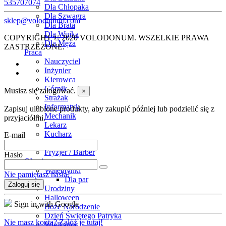
535707074
Dla Chłopaka
Dla Szwagra
sklep@volodonum.com
Dla Brata
Dla Wujka
COPYRIGHT © 2020 VOLODONUM. WSZELKIE PRAWA
Dla Męża
ZASTRZEŻONE.
Praca
Nauczyciel
Inżynier
Kierowca
Górnik
Musisz się zalogować.
×
Strażak
Informatyk
Zapisuj ulubione produkty, aby zakupić później lub podzielić się z
Mechanik
przyjaciółmi.
Lekarz
Kucharz
E-mail
Elektryk
Fryzjer / Barber
Hasło
Okazje
Walentynki
Nie pamiętasz hasła?
Dla par
Zaloguj się
Urodziny
Halloween
Sign in with Google
Boże Narodzenie
Dzień Świętego Patryka
Nie masz konta? Załóż je tutaj!
Wielkanoc