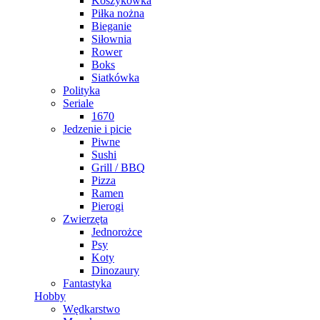
Koszykówka
Piłka nożna
Bieganie
Siłownia
Rower
Boks
Siatkówka
Polityka
Seriale
1670
Jedzenie i picie
Piwne
Sushi
Grill / BBQ
Pizza
Ramen
Pierogi
Zwierzęta
Jednorożce
Psy
Koty
Dinozaury
Fantastyka
Hobby
Wędkarstwo