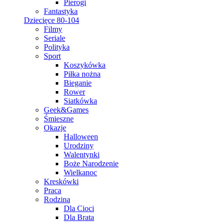
Pierogi
Fantastyka
Dziecięce 80-104
Filmy
Seriale
Polityka
Sport
Koszykówka
Piłka nożna
Bieganie
Rower
Siatkówka
Geek&Games
Śmieszne
Okazje
Halloween
Urodziny
Walentynki
Boże Narodzenie
Wielkanoc
Kreskówki
Praca
Rodzina
Dla Cioci
Dla Brata