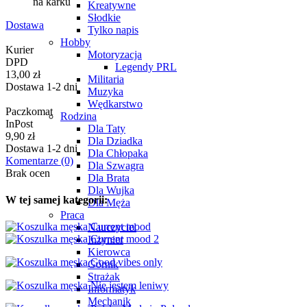
na karku
Kreatywne
Słodkie
Dostawa
Tylko napis
Hobby
Kurier
Motoryzacja
DPD
Legendy PRL
13,00 zł
Militaria
Dostawa 1-2 dni
Muzyka
Wędkarstwo
Paczkomat
Rodzina
InPost
Dla Taty
9,90 zł
Dla Dziadka
Dostawa 1-2 dni
Dla Chłopaka
Komentarze
(0)
Dla Szwagra
Brak ocen
Dla Brata
Dla Wujka
W tej samej kategorii:
Dla Męża
Praca
Nauczyciel
Inżynier
Kierowca
Górnik
Strażak
Informatyk
Mechanik