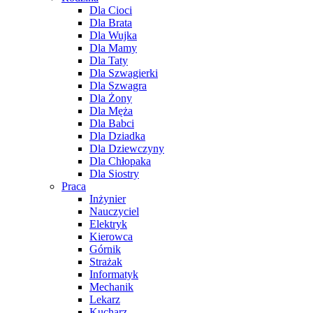
Dla Cioci
Dla Brata
Dla Wujka
Dla Mamy
Dla Taty
Dla Szwagierki
Dla Szwagra
Dla Żony
Dla Męża
Dla Babci
Dla Dziadka
Dla Dziewczyny
Dla Chłopaka
Dla Siostry
Praca
Inżynier
Nauczyciel
Elektryk
Kierowca
Górnik
Strażak
Informatyk
Mechanik
Lekarz
Kucharz