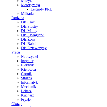
Muzyka
Motoryzacja
Legendy PRL
Militaria
Rodzina
Dla Cioci
Dla Siostry
Dla Mamy
Dla Szwagierki
Dla Żony
Dla Babci
Dla Dziewczyny
Praca
Nauczyciel
Inżynier
Elektryk
Kierowca
Górnik
Strażak
Informatyk
Mechanik
Lekarz
Kucharz
Fryzjer
Okazje