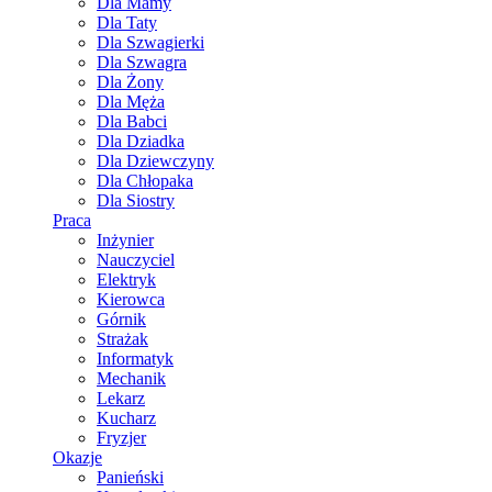
Dla Mamy
Dla Taty
Dla Szwagierki
Dla Szwagra
Dla Żony
Dla Męża
Dla Babci
Dla Dziadka
Dla Dziewczyny
Dla Chłopaka
Dla Siostry
Praca
Inżynier
Nauczyciel
Elektryk
Kierowca
Górnik
Strażak
Informatyk
Mechanik
Lekarz
Kucharz
Fryzjer
Okazje
Panieński