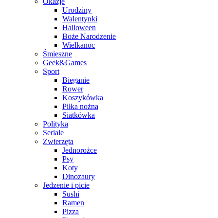
Okazje
Urodziny
Walentynki
Halloween
Boże Narodzenie
Wielkanoc
Śmieszne
Geek&Games
Sport
Bieganie
Rower
Koszykówka
Piłka nożna
Siatkówka
Polityka
Seriale
Zwierzęta
Jednorożce
Psy
Koty
Dinozaury
Jedzenie i picie
Sushi
Ramen
Pizza