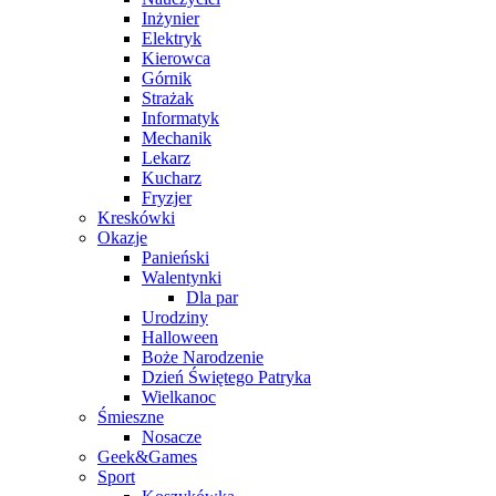
Inżynier
Elektryk
Kierowca
Górnik
Strażak
Informatyk
Mechanik
Lekarz
Kucharz
Fryzjer
Kreskówki
Okazje
Panieński
Walentynki
Dla par
Urodziny
Halloween
Boże Narodzenie
Dzień Świętego Patryka
Wielkanoc
Śmieszne
Nosacze
Geek&Games
Sport