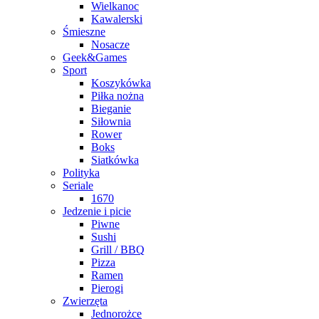
Wielkanoc
Kawalerski
Śmieszne
Nosacze
Geek&Games
Sport
Koszykówka
Piłka nożna
Bieganie
Siłownia
Rower
Boks
Siatkówka
Polityka
Seriale
1670
Jedzenie i picie
Piwne
Sushi
Grill / BBQ
Pizza
Ramen
Pierogi
Zwierzęta
Jednorożce