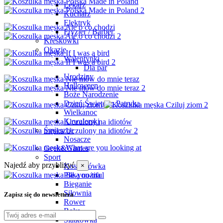
Lekarz
Kucharz
Elektryk
Fryzjer / Barber
Kreskówki
Okazje
Walentynki
Dla par
Urodziny
Halloween
Boże Narodzenie
Dzień Świętego Patryka
Wielkanoc
Kawalerski
Śmieszne
Nosacze
Geek&Games
Sport
Najedź aby przybliżyć
Koszykówka
×
Piłka nożna
Bieganie
Siłownia
Zapisz się do newslettera
Rower
Boks
Siatkówka