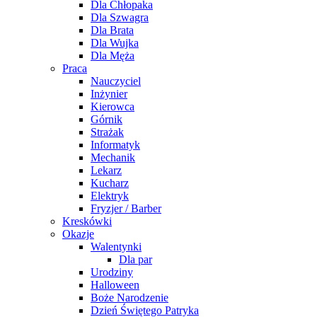
Dla Chłopaka
Dla Szwagra
Dla Brata
Dla Wujka
Dla Męża
Praca
Nauczyciel
Inżynier
Kierowca
Górnik
Strażak
Informatyk
Mechanik
Lekarz
Kucharz
Elektryk
Fryzjer / Barber
Kreskówki
Okazje
Walentynki
Dla par
Urodziny
Halloween
Boże Narodzenie
Dzień Świętego Patryka