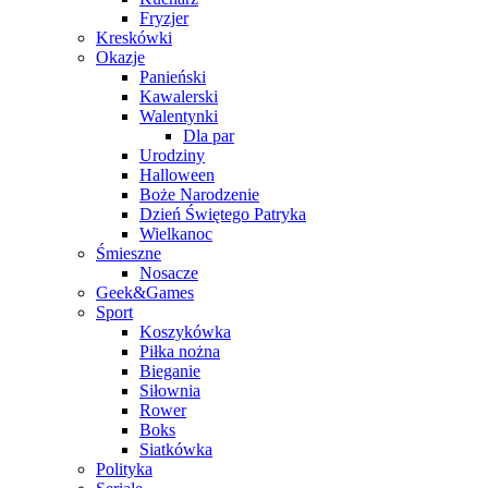
Fryzjer
Kreskówki
Okazje
Panieński
Kawalerski
Walentynki
Dla par
Urodziny
Halloween
Boże Narodzenie
Dzień Świętego Patryka
Wielkanoc
Śmieszne
Nosacze
Geek&Games
Sport
Koszykówka
Piłka nożna
Bieganie
Siłownia
Rower
Boks
Siatkówka
Polityka