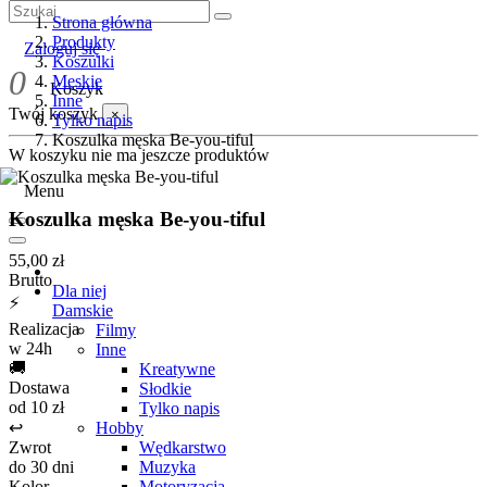
Strona główna
Produkty
Zaloguj się
Koszulki
0
Męskie
Koszyk
Inne
Twój koszyk
×
Tylko napis
Koszulka męska Be-you-tiful
W koszyku nie ma jeszcze produktów
Menu
Koszulka męska Be-you-tiful
55,00 zł
Brutto
Dla niej
⚡
Damskie
Realizacja
Filmy
w 24h
Inne
🚚
Kreatywne
Dostawa
Słodkie
od 10 zł
Tylko napis
Hobby
↩️
Wędkarstwo
Zwrot
Muzyka
do 30 dni
Motoryzacja
Kolor