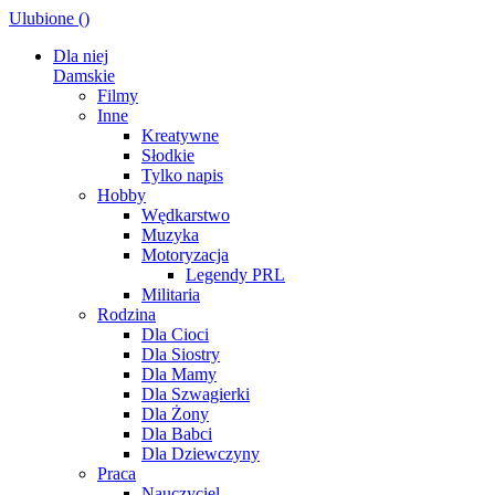
Ulubione (
)
Dla niej
Damskie
Filmy
Inne
Kreatywne
Słodkie
Tylko napis
Hobby
Wędkarstwo
Muzyka
Motoryzacja
Legendy PRL
Militaria
Rodzina
Dla Cioci
Dla Siostry
Dla Mamy
Dla Szwagierki
Dla Żony
Dla Babci
Dla Dziewczyny
Praca
Nauczyciel