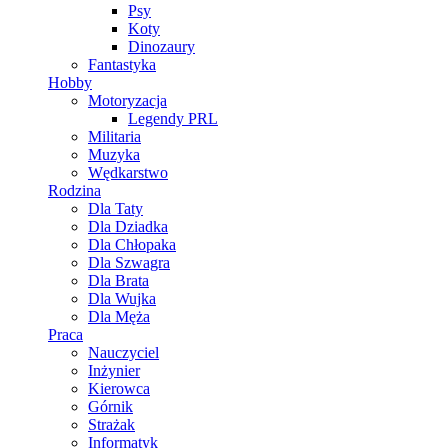
Psy
Koty
Dinozaury
Fantastyka
Hobby
Motoryzacja
Legendy PRL
Militaria
Muzyka
Wędkarstwo
Rodzina
Dla Taty
Dla Dziadka
Dla Chłopaka
Dla Szwagra
Dla Brata
Dla Wujka
Dla Męża
Praca
Nauczyciel
Inżynier
Kierowca
Górnik
Strażak
Informatyk