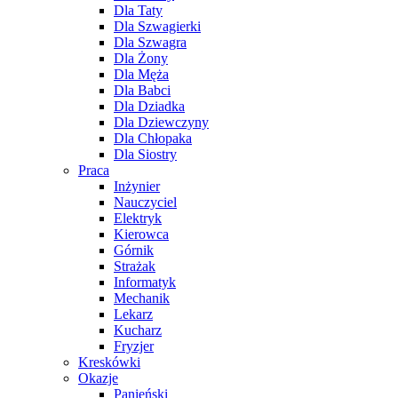
Dla Taty
Dla Szwagierki
Dla Szwagra
Dla Żony
Dla Męża
Dla Babci
Dla Dziadka
Dla Dziewczyny
Dla Chłopaka
Dla Siostry
Praca
Inżynier
Nauczyciel
Elektryk
Kierowca
Górnik
Strażak
Informatyk
Mechanik
Lekarz
Kucharz
Fryzjer
Kreskówki
Okazje
Panieński