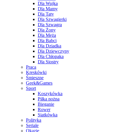
Dla Wujka
Dla Mamy
Dla Taty
Dla Szwagierki
Dla Szwagra
Dla Żony
Dla Męża
Dla Babci
Dla Dziadka
Dla Dziewczyny
Dla Chłopaka
Dla Siostry
Praca
Kreskówki
Śmieszne
Geek&Games
Sport
Koszykówka
Piłka nożna
Bieganie
Rower
Siatkówka
Polityka
Seriale
Okazje