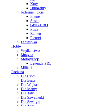
Koty
Dinozaury
Jedzenie i picie
Piwne
Sushi
Grill / BBQ
Pizza
Ramen
Pierogi
Fantastyka
Hobby
Wędkarstwo
Muzyka
Motoryzacja
Legendy PRL
Militaria
Rodzina
Dla Cioci
Dla Brata
Dla Wujka
Dla Mamy
Dla Taty
Dla Szwagierki
Dla Szwagra
Dla Żony