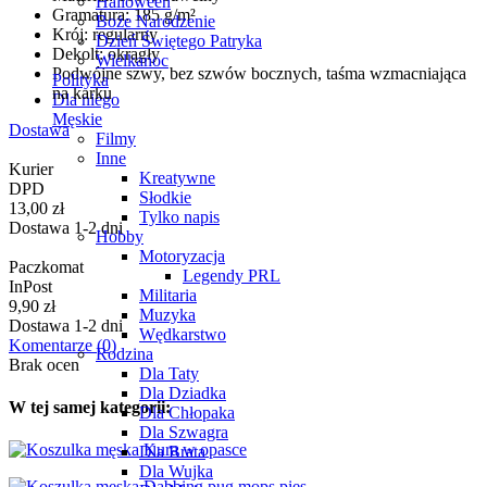
Halloween
Gramatura: 185 g/m²
Boże Narodzenie
Krój: regularny
Dzień Świętego Patryka
Dekolt: okrągły
Wielkanoc
Podwójne szwy, bez szwów bocznych, taśma wzmacniająca
Polityka
na karku
Dla niego
Męskie
Dostawa
Filmy
Inne
Kurier
Kreatywne
DPD
Słodkie
13,00 zł
Tylko napis
Dostawa 1-2 dni
Hobby
Motoryzacja
Paczkomat
Legendy PRL
InPost
Militaria
9,90 zł
Muzyka
Dostawa 1-2 dni
Wędkarstwo
Komentarze
(0)
Rodzina
Brak ocen
Dla Taty
Dla Dziadka
W tej samej kategorii:
Dla Chłopaka
Dla Szwagra
Dla Brata
Dla Wujka