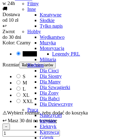
w 24h
Filmy
🚚
Inne
Dostawa
Kreatywne
od 10 zł
Słodkie
Tylko napis
↩️
Hobby
Zwrot
Wędkarstwo
do 30 dni
Muzyka
Kolor
:
Czarny
Motoryzacja
Legendy PRL
Czarny
Militaria
Rozmiar
Rodzina
Tabele rozmiarów
Dla Cioci
Dla Siostry
S
Dla Mamy
M
Dla Szwagierki
L
Dla Żony
XL
Dla Babci
XXL
Dla Dziewczyny
Praca
⚠️
Wybierz rozmiar, żeby dodać do koszyka
Nauczyciel
↩️ Masz 30 dni na wymianę
Inżynier
Elektryk
−
Kierowca
Górnik