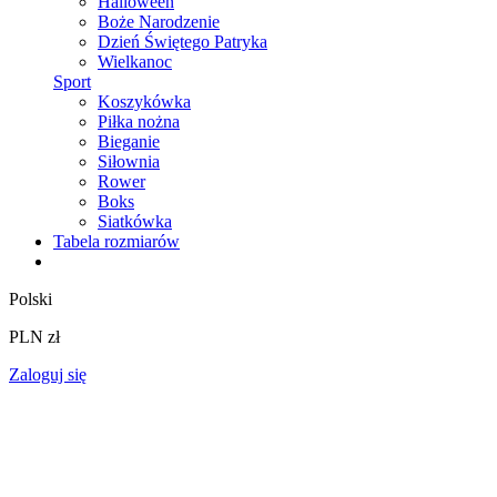
Halloween
Boże Narodzenie
Dzień Świętego Patryka
Wielkanoc
Sport
Koszykówka
Piłka nożna
Bieganie
Siłownia
Rower
Boks
Siatkówka
Tabela rozmiarów
Polski
PLN zł
Zaloguj się