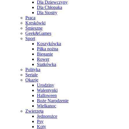
Dla Dziewczyny
Dla Chłopaka
Dla Siostry
Praca
Kreskówki
Śmieszne
Geek&Games
Sport
Koszykówka
Piłka nożna
Bieganie
Rower
Siatkówka
Polityka
Seriale
Okazje
Urodziny
Walentynki
Halloween
Boże Narodzenie
Wielkanoc
Zwierzęta
Jednorożce
Psy
Koty