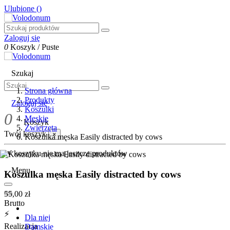
Ulubione (
)
Zaloguj się
0
Koszyk
/
Puste
Szukaj
Strona główna
Produkty
Zaloguj się
Koszulki
0
Męskie
Koszyk
Zwierzęta
Twój koszyk
×
Koszulka męska Easily distracted by cows
W koszyku nie ma jeszcze produktów
Menu
Koszulka męska Easily distracted by cows
55,00 zł
Brutto
⚡
Dla niej
Realizacja
Damskie