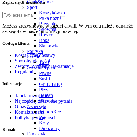
Geek&Games
Zapisz się do newslettera
Sport
Koszykówka
Piłka nożna
Bieganie
Możesz zrezygnować w każdej chwili. W tym celu należy odnaleźć
Siłownia
szczegóły w naszej informacji prawnej.
Rower
Boks
Obsługa klienta
Siatkówka
Polityka
Koszt i czas dostawy
Seriale
Sposoby płatności
1670
Zwroty, Wymiany Reklamacje
Jedzenie i picie
Regulamin
Piwne
Sushi
Informacje
Grill / BBQ
Pizza
Ramen
Tabela rozmiarów
Pierogi
Najczęściej zadawane pytania
Zwierzęta
O nas
Jednorożce
Kontakt z nami
Psy
Polityka prywatności
Koty
Dinozaury
Kontakt
Fantastyka