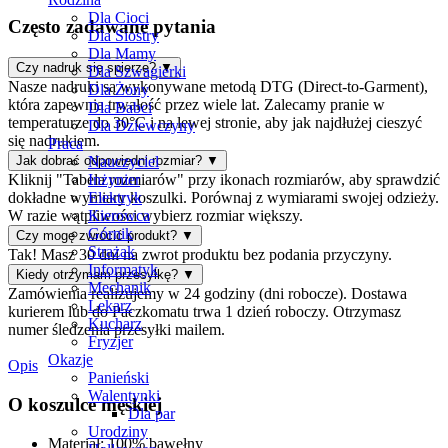
Dla Cioci
Często zadawane pytania
Dla Siostry
Dla Mamy
Czy nadruk się spierze?
▼
Dla Szwagierki
Nasze nadruki są wykonywane metodą DTG (Direct-to-Garment),
Dla Żony
która zapewnia trwałość przez wiele lat. Zalecamy pranie w
Dla Babci
temperaturze do 30°C i na lewej stronie, aby jak najdłużej cieszyć
Dla Dziewczyny
się nadrukiem.
Praca
Nauczyciel
Jak dobrać odpowiedni rozmiar?
▼
Inżynier
Kliknij "Tabela rozmiarów" przy ikonach rozmiarów, aby sprawdzić
Elektryk
dokładne wymiary koszulki. Porównaj z wymiarami swojej odzieży.
Kierowca
W razie wątpliwości wybierz rozmiar większy.
Górnik
Czy mogę zwrócić produkt?
▼
Strażak
Tak! Masz 30 dni na zwrot produktu bez podania przyczyny.
Informatyk
Kiedy otrzymam przesyłkę?
▼
Mechanik
Zamówienia realizujemy w 24 godziny (dni robocze). Dostawa
Lekarz
kurierem lub do Paczkomatu trwa 1 dzień roboczy. Otrzymasz
Kucharz
numer śledzenia przesyłki mailem.
Fryzjer
Okazje
Opis
Panieński
Walentynki
O koszulce męskiej
Dla par
Urodziny
Materiał: 100% bawełny