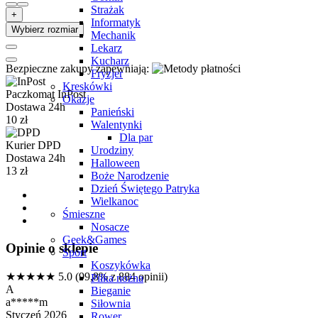
Strażak
+
Informatyk
Wybierz rozmiar
Mechanik
Lekarz
Kucharz
Bezpieczne zakupy zapewniają:
Fryzjer
Kreskówki
Paczkomat InPost
Okazje
Dostawa 24h
Panieński
10 zł
Walentynki
Dla par
Kurier DPD
Urodziny
Dostawa 24h
Halloween
13 zł
Boże Narodzenie
Dzień Świętego Patryka
Wielkanoc
Śmieszne
Nosacze
Geek&Games
Opinie o sklepie
Sport
Koszykówka
★★★★★
5.0
(99,8% z 884 opinii)
Piłka nożna
A
Bieganie
a*****m
Siłownia
Styczeń 2026
Rower