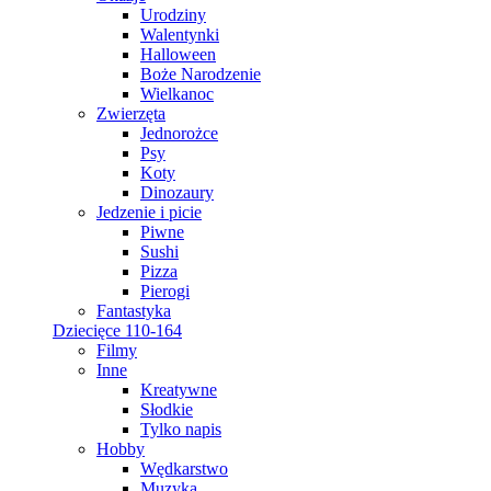
Urodziny
Walentynki
Halloween
Boże Narodzenie
Wielkanoc
Zwierzęta
Jednorożce
Psy
Koty
Dinozaury
Jedzenie i picie
Piwne
Sushi
Pizza
Pierogi
Fantastyka
Dziecięce 110-164
Filmy
Inne
Kreatywne
Słodkie
Tylko napis
Hobby
Wędkarstwo
Muzyka