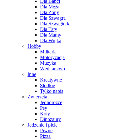
Dla Babci
Dla Męża
Dla Żony
Dla Szwagra
Dla Szwagierki
Dla Taty
Dla Mamy
Dla Wujka
Hobby
Militaria
Motoryzacja
Muzyka
Wędkarstwo
Inne
Kreatywne
Słodkie
Tylko napis
Zwierzęta
Jednorożce
Psy
Koty
Dinozaury
Jedzenie i picie
Piwne
Pizza