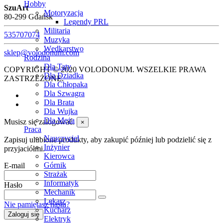
Hobby
SzuArt
Motoryzacja
80-299 Gdańsk
Legendy PRL
Militaria
535707074
Muzyka
Wędkarstwo
sklep@volodonum.com
Rodzina
Dla Taty
COPYRIGHT © 2020 VOLODONUM. WSZELKIE PRAWA
Dla Dziadka
ZASTRZEŻONE.
Dla Chłopaka
Dla Szwagra
Dla Brata
Dla Wujka
Dla Męża
Musisz się zalogować.
×
Praca
Nauczyciel
Zapisuj ulubione produkty, aby zakupić później lub podzielić się z
Inżynier
przyjaciółmi.
Kierowca
Górnik
E-mail
Strażak
Informatyk
Hasło
Mechanik
Lekarz
Nie pamiętasz hasła?
Kucharz
Zaloguj się
Elektryk