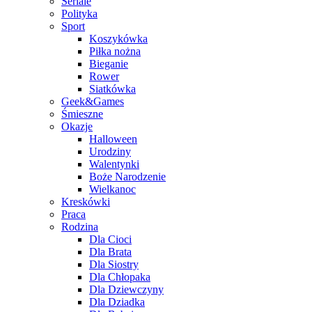
Seriale
Polityka
Sport
Koszykówka
Piłka nożna
Bieganie
Rower
Siatkówka
Geek&Games
Śmieszne
Okazje
Halloween
Urodziny
Walentynki
Boże Narodzenie
Wielkanoc
Kreskówki
Praca
Rodzina
Dla Cioci
Dla Brata
Dla Siostry
Dla Chłopaka
Dla Dziewczyny
Dla Dziadka