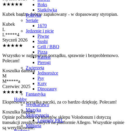
★★★★★
Boks
Siatkówka
Kubek bardzo dobrze zapakowany - w dopasowany styropian.
Polityka
Seriale
Kubek
1670
L
Jedzenie i picie
L*****4
Piwne
Styczeń 2026
Sushi
★★★★★
Grill / BBQ
Pizza
Wszystko w najlepszym porządku, sprawnie i bezproblemowo.
Ramen
Polecam!
Pierogi
Zwierzęta
Koszulka damska
Jednorożce
M
Psy
M*****a
Koty
Czerwiec 2025
Dinozaury
★★★★★
Fantastyka
Hobby
Ekspresowa wysyłka paczki, za co bardzo dziękuję. Polecam!
Wędkarstwo
Muzyka
Koszulka damska
Motoryzacja
Opinie pochodzą od klientów sklepu Volodonum i dotyczą
Legendy PRL
transakcji zrealizowanych na platformie Allegro. Wszystkie opinie
Militaria
są weryfikowane.
Rodzina