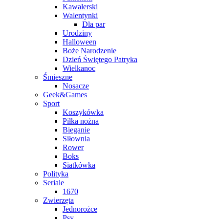
Kawalerski
Walentynki
Dla par
Urodziny
Halloween
Boże Narodzenie
Dzień Świętego Patryka
Wielkanoc
Śmieszne
Nosacze
Geek&Games
Sport
Koszykówka
Piłka nożna
Bieganie
Siłownia
Rower
Boks
Siatkówka
Polityka
Seriale
1670
Zwierzęta
Jednorożce
Psy