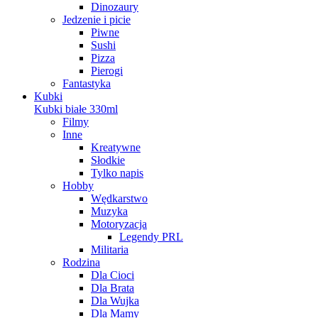
Dinozaury
Jedzenie i picie
Piwne
Sushi
Pizza
Pierogi
Fantastyka
Kubki
Kubki białe 330ml
Filmy
Inne
Kreatywne
Słodkie
Tylko napis
Hobby
Wędkarstwo
Muzyka
Motoryzacja
Legendy PRL
Militaria
Rodzina
Dla Cioci
Dla Brata
Dla Wujka
Dla Mamy