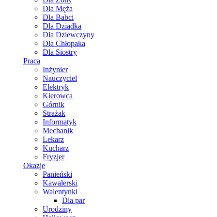
Dla Męża
Dla Babci
Dla Dziadka
Dla Dziewczyny
Dla Chłopaka
Dla Siostry
Praca
Inżynier
Nauczyciel
Elektryk
Kierowca
Górnik
Strażak
Informatyk
Mechanik
Lekarz
Kucharz
Fryzjer
Okazje
Panieński
Kawalerski
Walentynki
Dla par
Urodziny