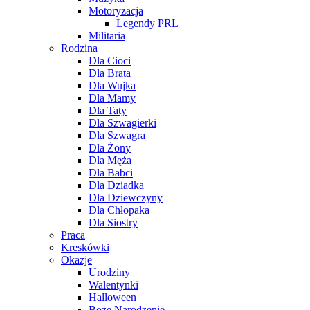
Motoryzacja
Legendy PRL
Militaria
Rodzina
Dla Cioci
Dla Brata
Dla Wujka
Dla Mamy
Dla Taty
Dla Szwagierki
Dla Szwagra
Dla Żony
Dla Męża
Dla Babci
Dla Dziadka
Dla Dziewczyny
Dla Chłopaka
Dla Siostry
Praca
Kreskówki
Okazje
Urodziny
Walentynki
Halloween
Boże Narodzenie