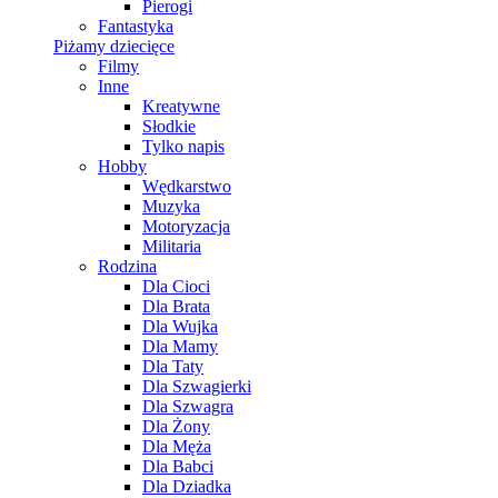
Pierogi
Fantastyka
Piżamy dziecięce
Filmy
Inne
Kreatywne
Słodkie
Tylko napis
Hobby
Wędkarstwo
Muzyka
Motoryzacja
Militaria
Rodzina
Dla Cioci
Dla Brata
Dla Wujka
Dla Mamy
Dla Taty
Dla Szwagierki
Dla Szwagra
Dla Żony
Dla Męża
Dla Babci
Dla Dziadka