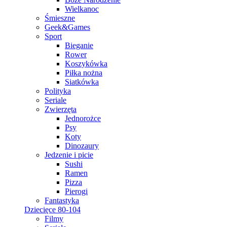
Wielkanoc
Śmieszne
Geek&Games
Sport
Bieganie
Rower
Koszykówka
Piłka nożna
Siatkówka
Polityka
Seriale
Zwierzęta
Jednorożce
Psy
Koty
Dinozaury
Jedzenie i picie
Sushi
Ramen
Pizza
Pierogi
Fantastyka
Dziecięce 80-104
Filmy