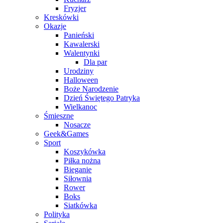
Fryzjer
Kreskówki
Okazje
Panieński
Kawalerski
Walentynki
Dla par
Urodziny
Halloween
Boże Narodzenie
Dzień Świętego Patryka
Wielkanoc
Śmieszne
Nosacze
Geek&Games
Sport
Koszykówka
Piłka nożna
Bieganie
Siłownia
Rower
Boks
Siatkówka
Polityka