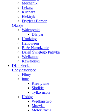
Mechanik
Lekarz
Kucharz
Elektryk
Fryzjer / Barber
Okazje
Walentynki
Dla par
Urodziny
Halloween
Boże Narodzenie
Dzień Świętego Patryka
Wielkanoc
Kawalerski
Dla dziecka
Body dziecięce
Filmy
Inne
Kreatywne
Słodkie
Tylko napis
Hobby
Wędkarstwo
Muzyka
Motoryzacja