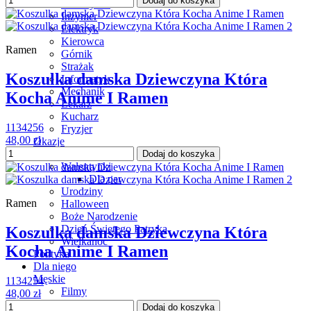
Dodaj do koszyka
Nauczyciel
Inżynier
Elektryk
Kierowca
Ramen
Górnik
Strażak
Koszulka damska Dziewczyna Która
Informatyk
Mechanik
Kocha Anime I Ramen
Lekarz
Kucharz
1134256
Fryzjer
48,00 zł
Okazje
Panieński
Dodaj do koszyka
Walentynki
Dla par
Urodziny
Ramen
Halloween
Boże Narodzenie
Dzień Świętego Patryka
Koszulka damska Dziewczyna Która
Wielkanoc
Kocha Anime I Ramen
Polityka
Dla niego
Męskie
1134254
Filmy
48,00 zł
Inne
Dodaj do koszyka