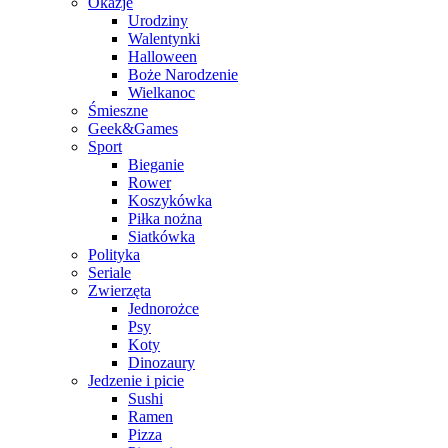
Okazje
Urodziny
Walentynki
Halloween
Boże Narodzenie
Wielkanoc
Śmieszne
Geek&Games
Sport
Bieganie
Rower
Koszykówka
Piłka nożna
Siatkówka
Polityka
Seriale
Zwierzęta
Jednorożce
Psy
Koty
Dinozaury
Jedzenie i picie
Sushi
Ramen
Pizza