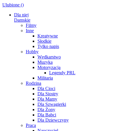
Ulubione (
)
Dla niej
Damskie
Filmy
Inne
Kreatywne
Słodkie
Tylko napis
Hobby
Wędkarstwo
Muzyka
Motoryzacja
Legendy PRL
Militaria
Rodzina
Dla Cioci
Dla Siostry
Dla Mamy
Dla Szwagierki
Dla Żony
Dla Babci
Dla Dziewczyny
Praca
Nauczyciel