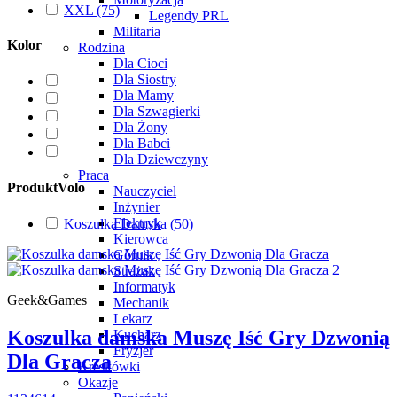
XXL
(75)
Legendy PRL
Militaria
Kolor
Rodzina
Dla Cioci
Dla Siostry
Dla Mamy
Dla Szwagierki
Dla Żony
Dla Babci
Dla Dziewczyny
Praca
ProduktVolo
Nauczyciel
Inżynier
Elektryk
Koszulka Damska
(50)
Kierowca
Górnik
Strażak
Informatyk
Geek&Games
Mechanik
Lekarz
Koszulka damska Muszę Iść Gry Dzwonią
Kucharz
Fryzjer
Dla Gracza
Kreskówki
Okazje