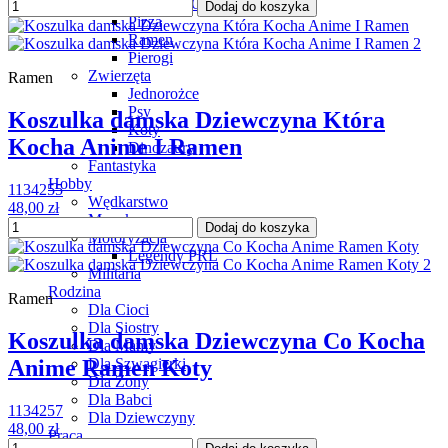
Grill / BBQ
Dodaj do koszyka
Pizza
Ramen
Pierogi
Zwierzęta
Ramen
Jednorożce
Psy
Koszulka damska Dziewczyna Która
Koty
Kocha Anime I Ramen
Dinozaury
Fantastyka
Hobby
1134255
Wędkarstwo
48,00 zł
Muzyka
Dodaj do koszyka
Motoryzacja
Legendy PRL
Militaria
Rodzina
Ramen
Dla Cioci
Dla Siostry
Koszulka damska Dziewczyna Co Kocha
Dla Mamy
Dla Szwagierki
Anime Ramen Koty
Dla Żony
Dla Babci
1134257
Dla Dziewczyny
48,00 zł
Praca