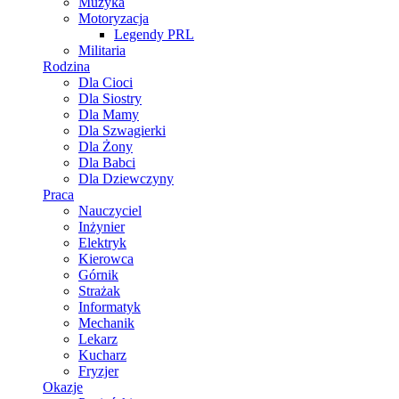
Muzyka
Motoryzacja
Legendy PRL
Militaria
Rodzina
Dla Cioci
Dla Siostry
Dla Mamy
Dla Szwagierki
Dla Żony
Dla Babci
Dla Dziewczyny
Praca
Nauczyciel
Inżynier
Elektryk
Kierowca
Górnik
Strażak
Informatyk
Mechanik
Lekarz
Kucharz
Fryzjer
Okazje