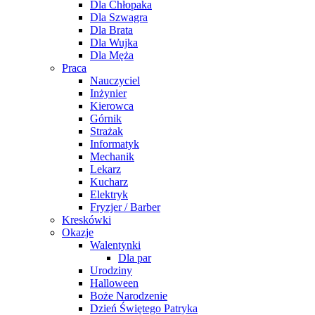
Dla Chłopaka
Dla Szwagra
Dla Brata
Dla Wujka
Dla Męża
Praca
Nauczyciel
Inżynier
Kierowca
Górnik
Strażak
Informatyk
Mechanik
Lekarz
Kucharz
Elektryk
Fryzjer / Barber
Kreskówki
Okazje
Walentynki
Dla par
Urodziny
Halloween
Boże Narodzenie
Dzień Świętego Patryka