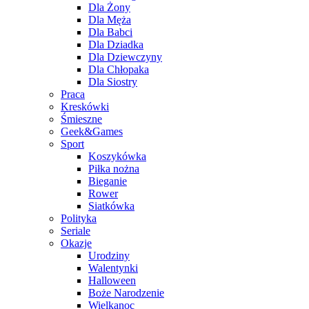
Dla Żony
Dla Męża
Dla Babci
Dla Dziadka
Dla Dziewczyny
Dla Chłopaka
Dla Siostry
Praca
Kreskówki
Śmieszne
Geek&Games
Sport
Koszykówka
Piłka nożna
Bieganie
Rower
Siatkówka
Polityka
Seriale
Okazje
Urodziny
Walentynki
Halloween
Boże Narodzenie
Wielkanoc