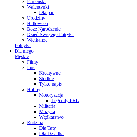
Panieński
Walentynki
Dla par
Urodziny
Halloween
Boże Narodzenie
Dzień Świętego Patryka
Wielkanoc
Polityka
Dla niego
Męskie
Filmy
Inne
Kreatywne
Słodkie
Tylko napis
Hobby
Motoryzacja
Legendy PRL
Militaria
Muzyka
Wędkarstwo
Rodzina
Dla Taty
Dla Dziadka