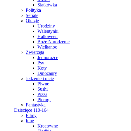
Siatkówka
Polityka
Seriale
Okazje
Urodziny
Walentynki
Halloween
Boże Narodzenie
Wielkanoc
Zwierzęta
Jednorożce
Psy
Koty
Dinozaury
Jedzenie i picie
Piwne
Sushi
Pizza
Pierogi
Fantastyka
Dziecięce 110-164
Filmy
Inne
Kreatywne