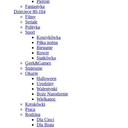
Pierogi
Fantastyka
Dziecięce 80-104
Filmy
Seriale
Polityka
Sport
Koszykówka
Piłka nożna
Bieganie
Rower
Siatkówka
Geek&Games
Śmieszne
Okazje
Halloween
Urodziny
Walentynki
Boże Narodzenie
Wielkanoc
Kreskówki
Praca
Rodzina
Dla Cioci
Dla Brata