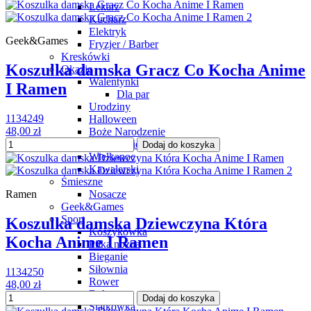
Lekarz
Kucharz
Elektryk
Geek&Games
Fryzjer / Barber
Kreskówki
Koszulka damska Gracz Co Kocha Anime
Okazje
Walentynki
I Ramen
Dla par
Urodziny
1134249
Halloween
48,00 zł
Boże Narodzenie
Dzień Świętego Patryka
Dodaj do koszyka
Wielkanoc
Kawalerski
Śmieszne
Nosacze
Ramen
Geek&Games
Sport
Koszulka damska Dziewczyna Która
Koszykówka
Kocha Anime I Ramen
Piłka nożna
Bieganie
Siłownia
1134250
Rower
48,00 zł
Boks
Dodaj do koszyka
Siatkówka