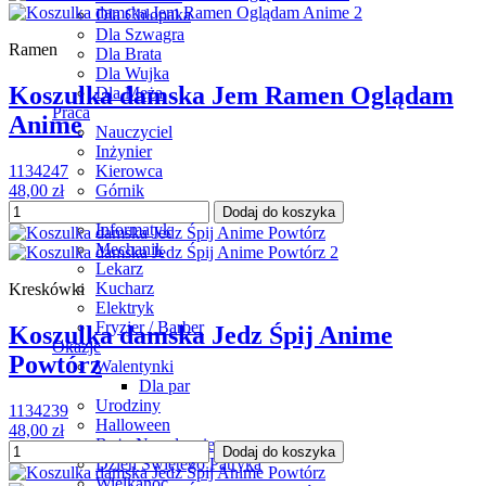
Dla Chłopaka
Dla Szwagra
Ramen
Dla Brata
Dla Wujka
Koszulka damska Jem Ramen Oglądam
Dla Męża
Praca
Anime
Nauczyciel
Inżynier
Kierowca
1134247
Górnik
48,00 zł
Strażak
Dodaj do koszyka
Informatyk
Mechanik
Lekarz
Kucharz
Kreskówki
Elektryk
Fryzjer / Barber
Koszulka damska Jedz Śpij Anime
Okazje
Powtórz
Walentynki
Dla par
Urodziny
1134239
Halloween
48,00 zł
Boże Narodzenie
Dodaj do koszyka
Dzień Świętego Patryka
Wielkanoc