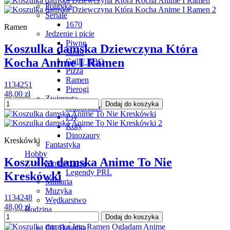
Polityka
Seriale
1670
Ramen
Jedzenie i picie
Piwne
Koszulka damska Dziewczyna Która
Sushi
Kocha Anime I Ramen
Grill / BBQ
Pizza
Ramen
1134251
Pierogi
48,00 zł
Zwierzęta
Dodaj do koszyka
Jednorożce
Psy
Koty
Dinozaury
Kreskówki
Fantastyka
Hobby
Koszulka damska Anime To Nie
Motoryzacja
Legendy PRL
Kreskówki
Militaria
Muzyka
1134248
Wędkarstwo
48,00 zł
Rodzina
Dodaj do koszyka
Dla Taty
Dla Dziadka