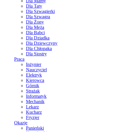
Dla Mamy
Dla Taty
Dla Szwagierki
Dla Szwagra
Dla Żony
Dla Męża
Dla Babci
Dla Dziadka
Dla Dziewczyny
Dla Chłopaka
Dla Siostry
Praca
Inżynier
Nauczyciel
Elektryk
Kierowca
Górnik
Strażak
Informatyk
Mechanik
Lekarz
Kucharz
Fryzjer
Okazje
Panieński