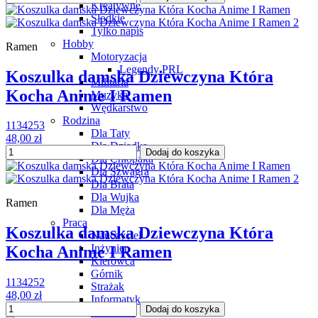
Kreatywne
Słodkie
Tylko napis
Hobby
Ramen
Motoryzacja
Legendy PRL
Koszulka damska Dziewczyna Która
Militaria
Kocha Anime I Ramen
Muzyka
Wędkarstwo
Rodzina
1134253
Dla Taty
48,00 zł
Dla Dziadka
Dodaj do koszyka
Dla Chłopaka
Dla Szwagra
Dla Brata
Dla Wujka
Ramen
Dla Męża
Praca
Koszulka damska Dziewczyna Która
Nauczyciel
Inżynier
Kocha Anime I Ramen
Kierowca
Górnik
1134252
Strażak
48,00 zł
Informatyk
Dodaj do koszyka
Mechanik