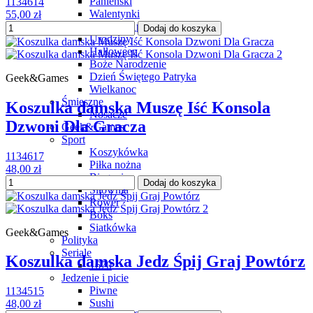
Panieński
1134614
Walentynki
55,00 zł
Dla par
Dodaj do koszyka
Urodziny
Halloween
Boże Narodzenie
Dzień Świętego Patryka
Geek&Games
Wielkanoc
Śmieszne
Koszulka damska Muszę Iść Konsola
Nosacze
Dzwoni Dla Gracza
Geek&Games
Sport
Koszykówka
1134617
Piłka nożna
48,00 zł
Bieganie
Dodaj do koszyka
Siłownia
Rower
Boks
Siatkówka
Geek&Games
Polityka
Seriale
Koszulka damska Jedz Śpij Graj Powtórz
1670
Jedzenie i picie
Piwne
1134515
Sushi
48,00 zł