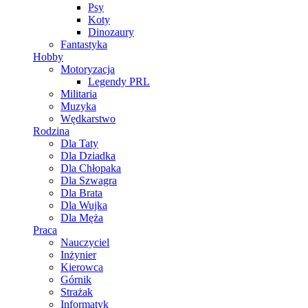
Psy
Koty
Dinozaury
Fantastyka
Hobby
Motoryzacja
Legendy PRL
Militaria
Muzyka
Wędkarstwo
Rodzina
Dla Taty
Dla Dziadka
Dla Chłopaka
Dla Szwagra
Dla Brata
Dla Wujka
Dla Męża
Praca
Nauczyciel
Inżynier
Kierowca
Górnik
Strażak
Informatyk