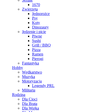
Seriale
1670
Zwierzęta
Jednorożce
Psy
Koty
Dinozaury
Jedzenie i picie
Piwne
Sushi
Grill / BBQ
Pizza
Ramen
Pierogi
Fantastyka
Hobby
Wędkarstwo
Muzyka
Motoryzacja
Legendy PRL
Militaria
Rodzina
Dla Cioci
Dla Brata
Dla Wujka