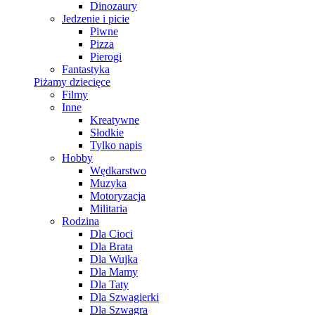
Dinozaury
Jedzenie i picie
Piwne
Pizza
Pierogi
Fantastyka
Piżamy dziecięce
Filmy
Inne
Kreatywne
Słodkie
Tylko napis
Hobby
Wędkarstwo
Muzyka
Motoryzacja
Militaria
Rodzina
Dla Cioci
Dla Brata
Dla Wujka
Dla Mamy
Dla Taty
Dla Szwagierki
Dla Szwagra