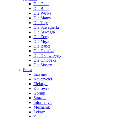
Dla Cioci
Dla Brata
Dla Wujka
Dla Mamy
Dla Taty
Dla Szwagierki
Dla Szwagra
Dla Żony
Dla Męża
Dla Babci
Dla Dziadka
Dla Dziewczyny
Dla Chłopaka
Dla Siostry
Praca
Inżynier
Nauczyciel
Elektryk
Kierowca
Górnik
Strażak
Informatyk
Mechanik
Lekarz
Kucharz