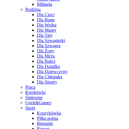
Militaria
Rodzina
Dla Cioci
Dla Brata
Dla Wujka
Dla Mamy
Dla Taty
Dla Szwagierki
Dla Szwagra
Dla Żony
Dla Męża
Dla Babci
Dla Dziadka
Dla Dziewczyny
Dla Chłopaka
Dla Siostry
Praca
Kreskówki
Śmieszne
Geek&Games
Sport
Koszykówka
Piłka nożna
Bieganie
Rower