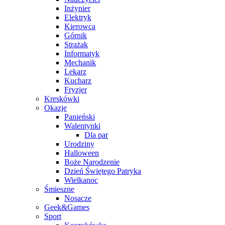
Inżynier
Elektryk
Kierowca
Górnik
Strażak
Informatyk
Mechanik
Lekarz
Kucharz
Fryzjer
Kreskówki
Okazje
Panieński
Walentynki
Dla par
Urodziny
Halloween
Boże Narodzenie
Dzień Świętego Patryka
Wielkanoc
Śmieszne
Nosacze
Geek&Games
Sport