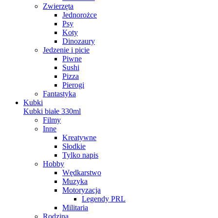
Zwierzęta
Jednorożce
Psy
Koty
Dinozaury
Jedzenie i picie
Piwne
Sushi
Pizza
Pierogi
Fantastyka
Kubki
Kubki białe 330ml
Filmy
Inne
Kreatywne
Słodkie
Tylko napis
Hobby
Wędkarstwo
Muzyka
Motoryzacja
Legendy PRL
Militaria
Rodzina