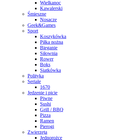
Wielkanoc
Kawalerski
Śmieszne
Nosacze
Geek&Games
Sport
Koszykówka
Piłka nożna
Bieganie
Siłownia
Rower
Boks
Siatkówka
Polityka
Seriale
1670
Jedzenie i picie
Piwne
Sushi
Grill / BBQ
Pizza
Ramen
Pierogi
Zwierzęta
Jednorożce