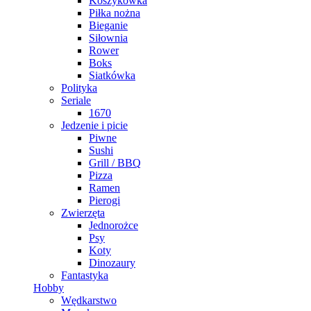
Koszykówka
Piłka nożna
Bieganie
Siłownia
Rower
Boks
Siatkówka
Polityka
Seriale
1670
Jedzenie i picie
Piwne
Sushi
Grill / BBQ
Pizza
Ramen
Pierogi
Zwierzęta
Jednorożce
Psy
Koty
Dinozaury
Fantastyka
Hobby
Wędkarstwo