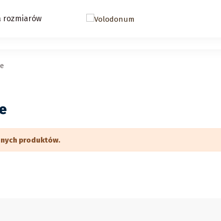
a rozmiarów
ie
ie
dnych produktów.