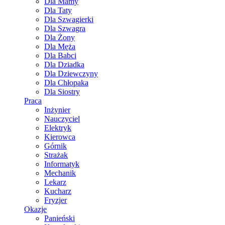
Dla Mamy
Dla Taty
Dla Szwagierki
Dla Szwagra
Dla Żony
Dla Męża
Dla Babci
Dla Dziadka
Dla Dziewczyny
Dla Chłopaka
Dla Siostry
Praca
Inżynier
Nauczyciel
Elektryk
Kierowca
Górnik
Strażak
Informatyk
Mechanik
Lekarz
Kucharz
Fryzjer
Okazje
Panieński