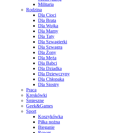
Militaria
Rodzina
Dla Cioci
Dla Brata
Dla Wujka
Dla Mamy
Dla Taty
Dla Szwagierki
Dla Szwagra
Dla Żony
Dla Męża
Dla Babci
Dla Dziadka
Dla Dziewczyny
Dla Chłopaka
Dla Siostry
Praca
Kreskówki
Śmieszne
Geek&Games
Sport
Koszykówka
Piłka nożna
Bieganie
Rower