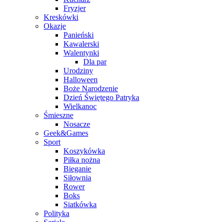
Fryzjer
Kreskówki
Okazje
Panieński
Kawalerski
Walentynki
Dla par
Urodziny
Halloween
Boże Narodzenie
Dzień Świętego Patryka
Wielkanoc
Śmieszne
Nosacze
Geek&Games
Sport
Koszykówka
Piłka nożna
Bieganie
Siłownia
Rower
Boks
Siatkówka
Polityka