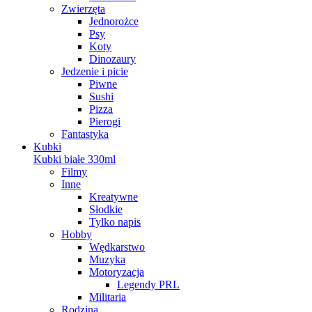
Zwierzęta
Jednorożce
Psy
Koty
Dinozaury
Jedzenie i picie
Piwne
Sushi
Pizza
Pierogi
Fantastyka
Kubki
Kubki białe 330ml
Filmy
Inne
Kreatywne
Słodkie
Tylko napis
Hobby
Wędkarstwo
Muzyka
Motoryzacja
Legendy PRL
Militaria
Rodzina