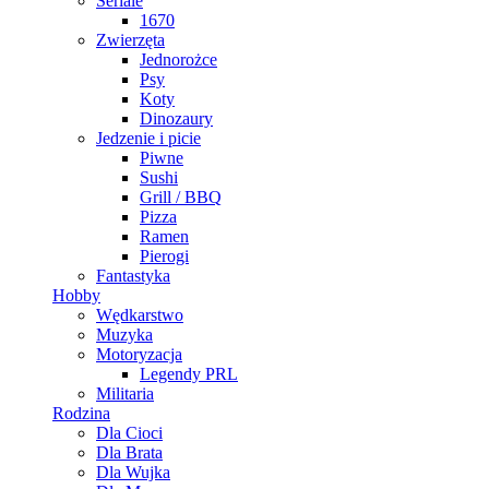
Seriale
1670
Zwierzęta
Jednorożce
Psy
Koty
Dinozaury
Jedzenie i picie
Piwne
Sushi
Grill / BBQ
Pizza
Ramen
Pierogi
Fantastyka
Hobby
Wędkarstwo
Muzyka
Motoryzacja
Legendy PRL
Militaria
Rodzina
Dla Cioci
Dla Brata
Dla Wujka