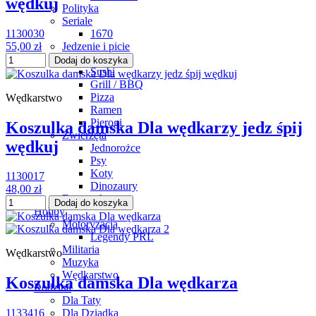
wędkuj
Polityka
Seriale
1130030
1670
55,00 zł
Jedzenie i picie
Piwne
Dodaj do koszyka
Sushi
Grill / BBQ
Pizza
Wędkarstwo
Ramen
Pierogi
Koszulka damska Dla wędkarzy jedz śpij
Zwierzęta
wędkuj
Jednorożce
Psy
Koty
1130017
Dinozaury
48,00 zł
Fantastyka
Dodaj do koszyka
Hobby
Motoryzacja
Legendy PRL
Militaria
Wędkarstwo
Muzyka
Wędkarstwo
Koszulka damska Dla wędkarza
Rodzina
Dla Taty
Dla Dziadka
1133416