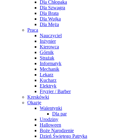
Dla Chłopaka
Dla Szwagra
Dla Brata
Dla Wujka
Dla Męża
Praca
Nauczyciel
Inżynier
Kierowca
Górnik
Strażak
Informatyk
Mechanik
Lekarz
Kucharz
Elektryk
Fryzjer / Barber
Kreskówki
Okazje
Walentynki
Dla par
Urodziny
Halloween
Boże Narodzenie
Dzień Świętego Patryka