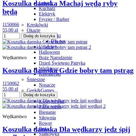
Koszulka damska Machaj wędą ryby
Lekarz
Kucharz
będą
Elektryk
Fryzjer / Barber
1150066
Kreskówki
55,00 zł
Okazje
Walentynki
Dodaj do koszyka
Dla par
Urodziny
Halloween
Boże Narodzenie
Wędkarstwo
Dzień Świętego Patryka
Wielkanoc
Koszulka damska Gdzie bobry tam pstrąg
Kawalerski
Śmieszne
1150062
Nosacze
55,00 zł
Geek&Games
Dodaj do koszyka
Sport
Koszykówka
Piłka nożna
Bieganie
Wędkarstwo
Siłownia
Rower
Koszulka damska Dla wędkarzy jedz śpij
Boks
Siatkówka