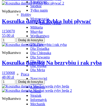
Kreatywne
Słodkie
Tylko napis
Wędkarstwo
Hobby
Motoryzacja
Koszulka damska Rybka lubi pływać
Legendy PRL
Militaria
1150070
Muzyka
55,00 zł
Wędkarstwo
Rodzina
Dodaj do koszyka
Dla Taty
Dla Dziadka
Wędkarstwo
Dla Chłopaka
Dla Szwagra
Dla Brata
Koszulka damska Na bezrybiu i rak ryba
Dla Wujka
Dla Męża
1150068
Praca
48,00 zł
Nauczyciel
Dodaj do koszyka
Inżynier
Kierowca
Górnik
Strażak
Wędkarstwo
Informatyk
Mechanik