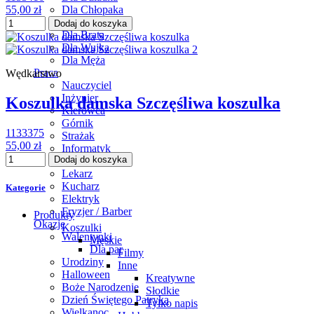
Dla Chłopaka
55,00 zł
Dla Szwagra
Dodaj do koszyka
Dla Brata
Dla Wujka
Dla Męża
Praca
Wędkarstwo
Nauczyciel
Inżynier
Koszulka damska Szczęśliwa koszulka
Kierowca
Górnik
1133375
Strażak
55,00 zł
Informatyk
Dodaj do koszyka
Mechanik
Lekarz
Kucharz
Kategorie
Elektryk
Fryzjer / Barber
Produkty
Okazje
Koszulki
Walentynki
Męskie
Dla par
Filmy
Urodziny
Inne
Halloween
Kreatywne
Boże Narodzenie
Słodkie
Dzień Świętego Patryka
Tylko napis
Wielkanoc