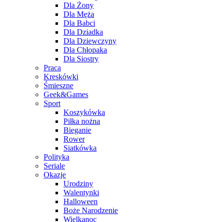
Dla Żony
Dla Męża
Dla Babci
Dla Dziadka
Dla Dziewczyny
Dla Chłopaka
Dla Siostry
Praca
Kreskówki
Śmieszne
Geek&Games
Sport
Koszykówka
Piłka nożna
Bieganie
Rower
Siatkówka
Polityka
Seriale
Okazje
Urodziny
Walentynki
Halloween
Boże Narodzenie
Wielkanoc