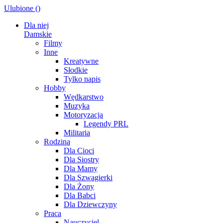
Ulubione (
)
Dla niej
Damskie
Filmy
Inne
Kreatywne
Słodkie
Tylko napis
Hobby
Wędkarstwo
Muzyka
Motoryzacja
Legendy PRL
Militaria
Rodzina
Dla Cioci
Dla Siostry
Dla Mamy
Dla Szwagierki
Dla Żony
Dla Babci
Dla Dziewczyny
Praca
Nauczyciel