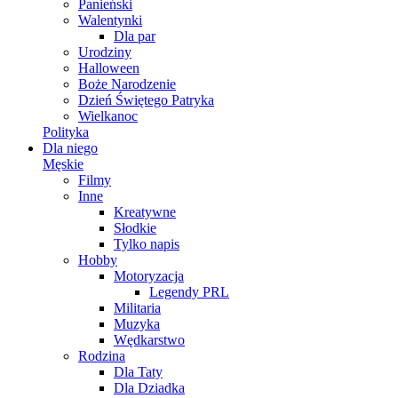
Panieński
Walentynki
Dla par
Urodziny
Halloween
Boże Narodzenie
Dzień Świętego Patryka
Wielkanoc
Polityka
Dla niego
Męskie
Filmy
Inne
Kreatywne
Słodkie
Tylko napis
Hobby
Motoryzacja
Legendy PRL
Militaria
Muzyka
Wędkarstwo
Rodzina
Dla Taty
Dla Dziadka