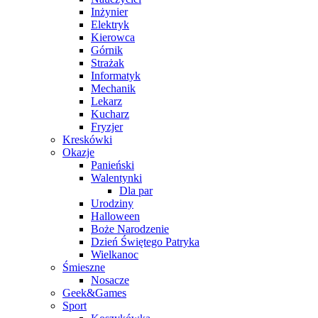
Inżynier
Elektryk
Kierowca
Górnik
Strażak
Informatyk
Mechanik
Lekarz
Kucharz
Fryzjer
Kreskówki
Okazje
Panieński
Walentynki
Dla par
Urodziny
Halloween
Boże Narodzenie
Dzień Świętego Patryka
Wielkanoc
Śmieszne
Nosacze
Geek&Games
Sport