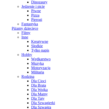
Dinozaury
Jedzenie i picie
Piwne
Pizza
Pierogi
Fantastyka
Piżamy dziecięce
Filmy
Inne
Kreatywne
Słodkie
Tylko napis
Hobby
Wędkarstwo
Muzyka
Motoryzacja
Militaria
Rodzina
Dla Cioci
Dla Brata
Dla Wujka
Dla Mamy
Dla Taty
Dla Szwagierki
Dla Szwagra