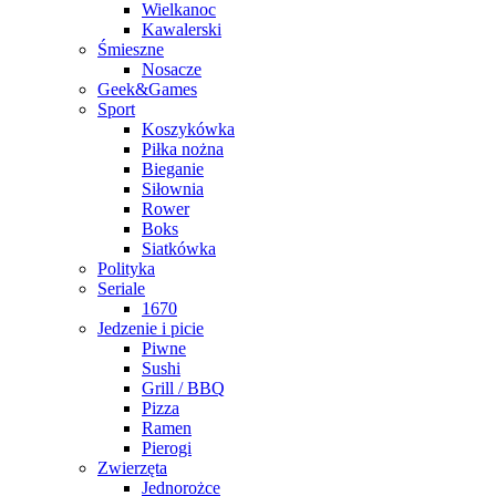
Wielkanoc
Kawalerski
Śmieszne
Nosacze
Geek&Games
Sport
Koszykówka
Piłka nożna
Bieganie
Siłownia
Rower
Boks
Siatkówka
Polityka
Seriale
1670
Jedzenie i picie
Piwne
Sushi
Grill / BBQ
Pizza
Ramen
Pierogi
Zwierzęta
Jednorożce