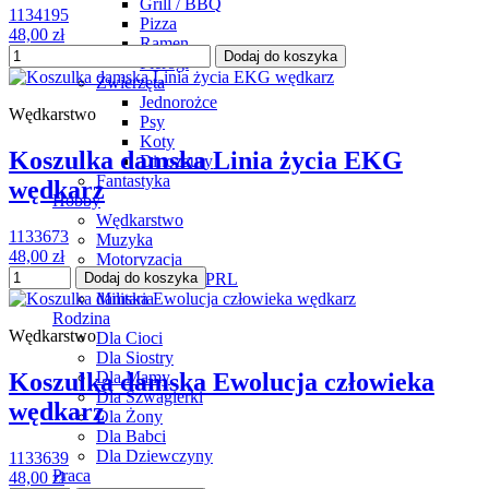
Grill / BBQ
1134195
Pizza
48,00 zł
Ramen
Dodaj do koszyka
Pierogi
Zwierzęta
Jednorożce
Wędkarstwo
Psy
Koty
Koszulka damska Linia życia EKG
Dinozaury
Fantastyka
wędkarz
Hobby
Wędkarstwo
1133673
Muzyka
48,00 zł
Motoryzacja
Legendy PRL
Dodaj do koszyka
Militaria
Rodzina
Wędkarstwo
Dla Cioci
Dla Siostry
Dla Mamy
Koszulka damska Ewolucja człowieka
Dla Szwagierki
wędkarz
Dla Żony
Dla Babci
Dla Dziewczyny
1133639
Praca
48,00 zł