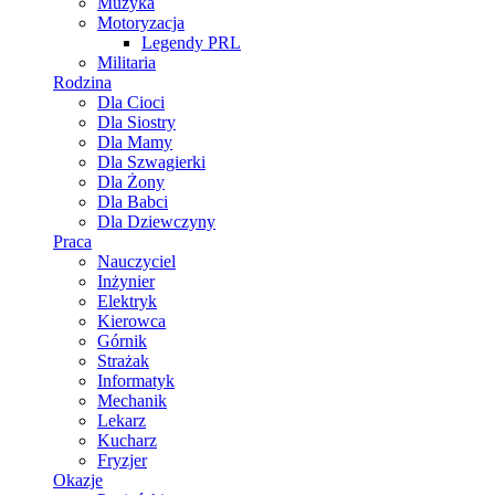
Muzyka
Motoryzacja
Legendy PRL
Militaria
Rodzina
Dla Cioci
Dla Siostry
Dla Mamy
Dla Szwagierki
Dla Żony
Dla Babci
Dla Dziewczyny
Praca
Nauczyciel
Inżynier
Elektryk
Kierowca
Górnik
Strażak
Informatyk
Mechanik
Lekarz
Kucharz
Fryzjer
Okazje