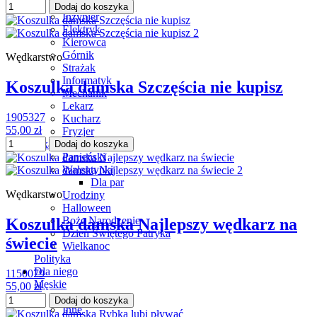
Nauczyciel
Dodaj do koszyka
Inżynier
Elektryk
Kierowca
Górnik
Wędkarstwo
Strażak
Informatyk
Koszulka damska Szczęścia nie kupisz
Mechanik
Lekarz
1905327
Kucharz
55,00 zł
Fryzjer
Okazje
Dodaj do koszyka
Panieński
Walentynki
Dla par
Wędkarstwo
Urodziny
Halloween
Boże Narodzenie
Koszulka damska Najlepszy wędkarz na
Dzień Świętego Patryka
świecie
Wielkanoc
Polityka
Dla niego
1150079
Męskie
55,00 zł
Filmy
Dodaj do koszyka
Inne