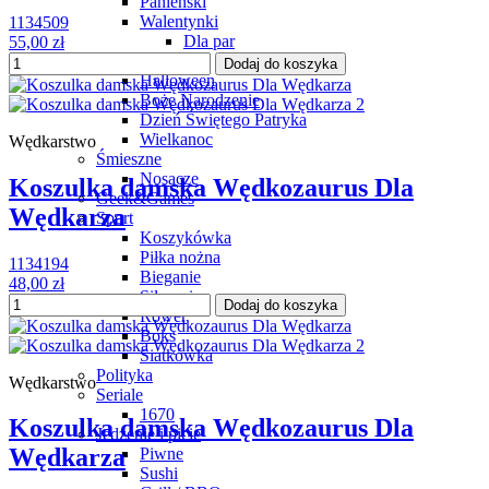
Panieński
Walentynki
1134509
Dla par
55,00 zł
Urodziny
Dodaj do koszyka
Halloween
Boże Narodzenie
Dzień Świętego Patryka
Wielkanoc
Wędkarstwo
Śmieszne
Nosacze
Koszulka damska Wędkozaurus Dla
Geek&Games
Wędkarza
Sport
Koszykówka
Piłka nożna
1134194
Bieganie
48,00 zł
Siłownia
Dodaj do koszyka
Rower
Boks
Siatkówka
Polityka
Wędkarstwo
Seriale
1670
Koszulka damska Wędkozaurus Dla
Jedzenie i picie
Wędkarza
Piwne
Sushi