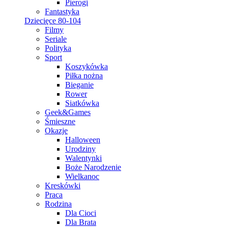
Pierogi
Fantastyka
Dziecięce 80-104
Filmy
Seriale
Polityka
Sport
Koszykówka
Piłka nożna
Bieganie
Rower
Siatkówka
Geek&Games
Śmieszne
Okazje
Halloween
Urodziny
Walentynki
Boże Narodzenie
Wielkanoc
Kreskówki
Praca
Rodzina
Dla Cioci
Dla Brata