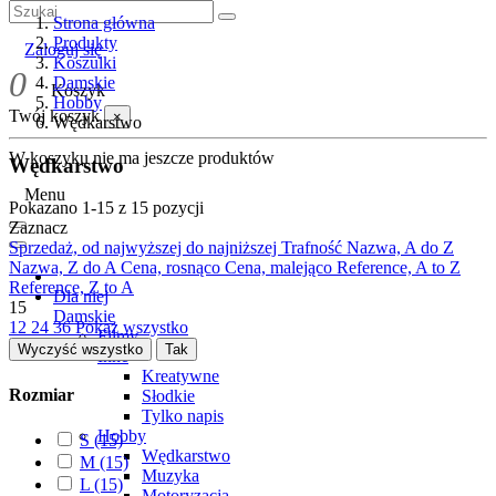
Strona główna
Produkty
Zaloguj się
Koszulki
0
Damskie
Koszyk
Hobby
Twój koszyk
×
Wędkarstwo
W koszyku nie ma jeszcze produktów
Wędkarstwo
Menu
Pokazano 1-15 z 15 pozycji
Zaznacz
Sprzedaż, od najwyższej do najniższej
Trafność
Nazwa, A do Z
Nazwa, Z do A
Cena, rosnąco
Cena, malejąco
Reference, A to Z
Reference, Z to A
Dla niej
15
Damskie
12
24
36
Pokaż wszystko
Filmy
Wyczyść wszystko
Tak
Inne
Kreatywne
Rozmiar
Słodkie
Tylko napis
Hobby
S
(15)
Wędkarstwo
M
(15)
Muzyka
L
(15)
Motoryzacja