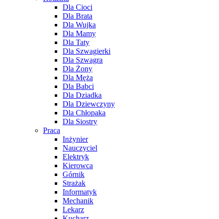
Dla Cioci
Dla Brata
Dla Wujka
Dla Mamy
Dla Taty
Dla Szwagierki
Dla Szwagra
Dla Żony
Dla Męża
Dla Babci
Dla Dziadka
Dla Dziewczyny
Dla Chłopaka
Dla Siostry
Praca
Inżynier
Nauczyciel
Elektryk
Kierowca
Górnik
Strażak
Informatyk
Mechanik
Lekarz
Kucharz