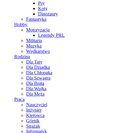
Psy
Koty
Dinozaury
Fantastyka
Hobby
Motoryzacja
Legendy PRL
Militaria
Muzyka
Wędkarstwo
Rodzina
Dla Taty
Dla Dziadka
Dla Chłopaka
Dla Szwagra
Dla Brata
Dla Wujka
Dla Męża
Praca
Nauczyciel
Inżynier
Kierowca
Górnik
Strażak
Informatyk