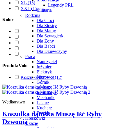
XL
(15)
Legendy PRL
XXL
(15)
Militaria
Rodzina
Kolor
Dla Cioci
Dla Siostry
Dla Mamy
Dla Szwagierki
Dla Żony
Dla Babci
Dla Dziewczyny
Praca
Nauczyciel
ProduktVolo
Inżynier
Elektryk
Kierowca
Koszulka Damska
(12)
Górnik
Strażak
Informatyk
Mechanik
Wędkarstwo
Lekarz
Kucharz
Koszulka damska Muszę Iść Ryby
Fryzjer
Kreskówki
Dzwonią
Okazje