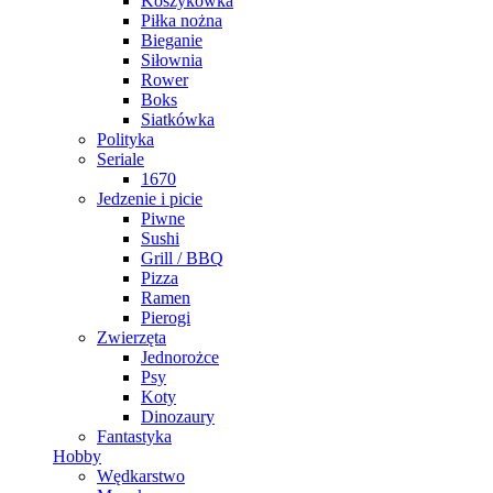
Koszykówka
Piłka nożna
Bieganie
Siłownia
Rower
Boks
Siatkówka
Polityka
Seriale
1670
Jedzenie i picie
Piwne
Sushi
Grill / BBQ
Pizza
Ramen
Pierogi
Zwierzęta
Jednorożce
Psy
Koty
Dinozaury
Fantastyka
Hobby
Wędkarstwo