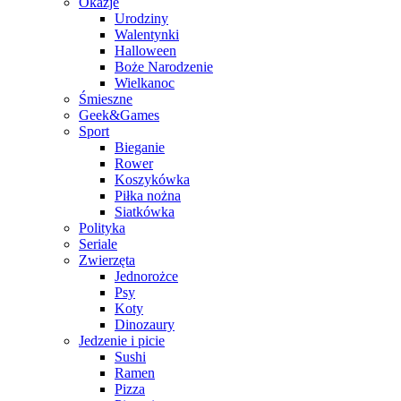
Okazje
Urodziny
Walentynki
Halloween
Boże Narodzenie
Wielkanoc
Śmieszne
Geek&Games
Sport
Bieganie
Rower
Koszykówka
Piłka nożna
Siatkówka
Polityka
Seriale
Zwierzęta
Jednorożce
Psy
Koty
Dinozaury
Jedzenie i picie
Sushi
Ramen
Pizza