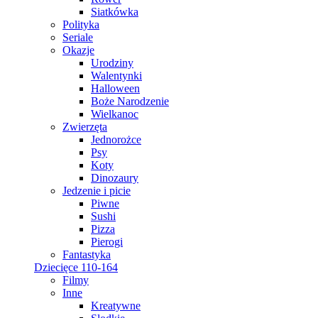
Siatkówka
Polityka
Seriale
Okazje
Urodziny
Walentynki
Halloween
Boże Narodzenie
Wielkanoc
Zwierzęta
Jednorożce
Psy
Koty
Dinozaury
Jedzenie i picie
Piwne
Sushi
Pizza
Pierogi
Fantastyka
Dziecięce 110-164
Filmy
Inne
Kreatywne