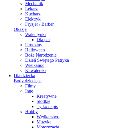
Mechanik
Lekarz
Kucharz
Elektryk
Fryzjer / Barber
Okazje
Walentynki
Dla par
Urodziny
Halloween
Boże Narodzenie
Dzień Świętego Patryka
Wielkanoc
Kawalerski
Dla dziecka
Body dziecięce
Filmy
Inne
Kreatywne
Słodkie
Tylko napis
Hobby
Wędkarstwo
Muzyka
Motoryzacja